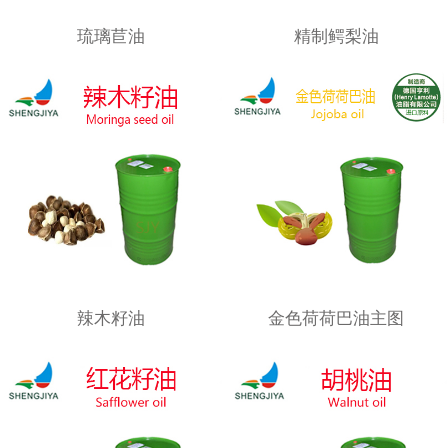
琉璃苣油
精制鳄梨油
辣木籽油
金色荷荷巴油主图