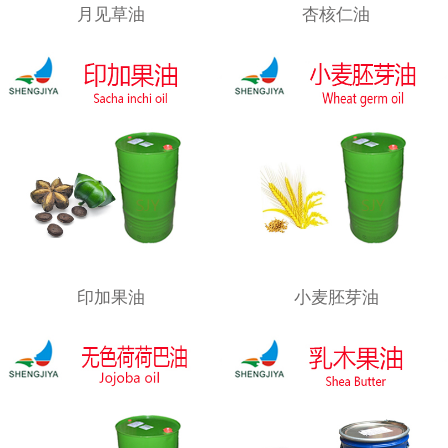
月见草油
杏核仁油
印加果油
小麦胚芽油