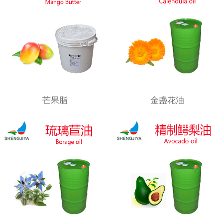
芒果脂
金盏花油