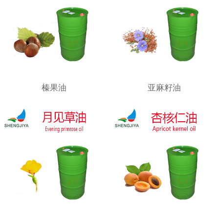
榛果油
亚麻籽油