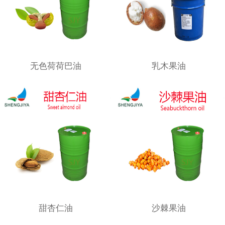
无色荷荷巴油
乳木果油
甜杏仁油
沙棘果油