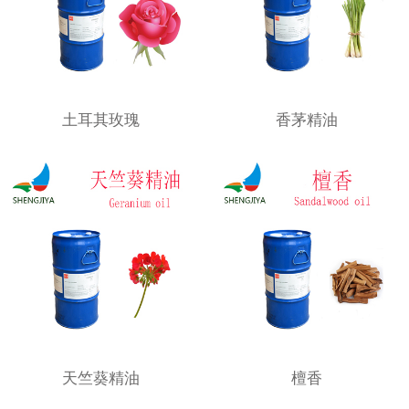
土耳其玫瑰
香茅精油
天竺葵精油
檀香