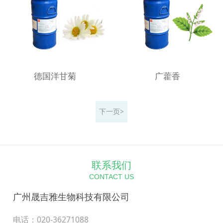
德国洋甘菊
广藿香
下一页>
联系我们
CONTACT US
广州晟吉雅生物科技有限公司
电话：020-36271088