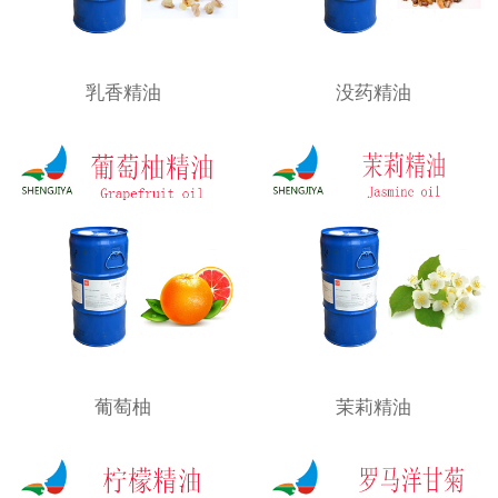
乳香精油
没药精油
葡萄柚
茉莉精油